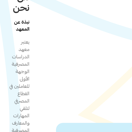
نحن
نبذة عن
المعهد
يعتبر
معهد
الدراسات
المصرفية
الوجهة
الأولى
للعاملين في
القطاع
المصرفي
لتلقي
المهارات
والمعارف
المصرفية