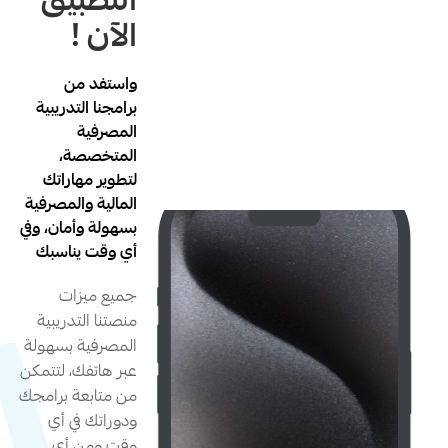
التطبيق
الآن !
واستفد من
برامجنا التدريبية
المصرفية
المتخصصة،
لتطوير مهاراتك
المالية والمصرفية
بسهولة وأمان، وفي
أي وقت يناسبك
جميع ميزات
منصتنا التدريبية
المصرفية بسهولة
عبر هاتفك، لتتمكن
من متابعة برامجك
ودوراتك في أي