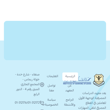
صنعاء - شارع حدة -
الرئيسية
التعليمات
جولة ريماس -
المجمع التجاري
عن
تواصل
المبنى رقم 4 - الدور
المعهد
معنا
يعد معهد الدراسات
الرابع
المصرفية الوجهة الأولى
البرامج
سياسة
01-512176
/
01-512172
للعاملين في القطاع
والأنشطة
الخصوصية
المصرفي لتلقي المهارات