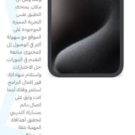
وقت ومن أي
مكان. يمنحك
التطبيق نفس
التجربة المميزة
الموجودة على
الموقع مع سهولة
أكبر في الوصول إلى
المحتوى، متابعة
التقدم في الدورات،
حل الاختبارات،
واستلام شهاداتك
فور إكمال البرامج.
استثمر وقتك أينما
كنت وابقَ على
اتصال دائم
بمسارك التدريبي
لتحقيق أهدافك
المهنية بثقة