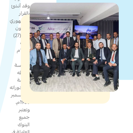
وقد أنشئ
بالقرار
الجمهوري
بالقانون
رقم (27)
لسنة
1978م
وبدأ
ممارسة
نشاطه
وإقامة
أولى دوراته
في ديسمبر
1980م،
وتعتبر
جميع
البنوك
العاملة في