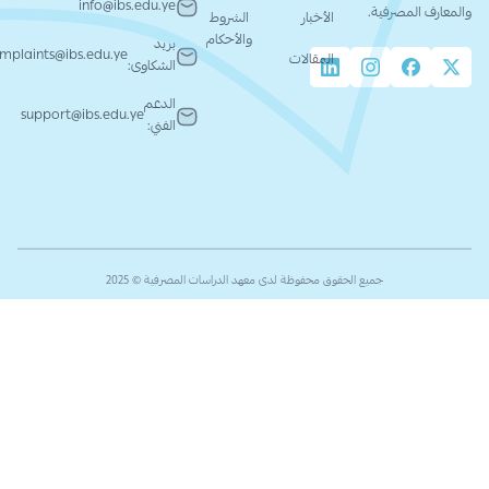
info@ibs.edu.ye
والمعارف المصرفية.
الأخبار
الشروط
والأحكام
بريد
complaints@ibs.edu.ye
المقالات
الشكاوى:
الدعم
support@ibs.edu.ye
الفني:
جميع الحقوق محفوظة لدى معهد الدراسات المصرفية © 2025