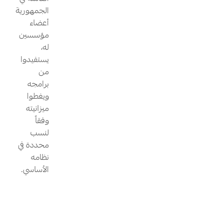
الجمهورية
أعضاء
مؤسسين
له،
يستفيدوا
من
برامجه
ويغطوا
ميزانيته
وفقاً
لنسب
محددة في
نظامه
الأساسي.