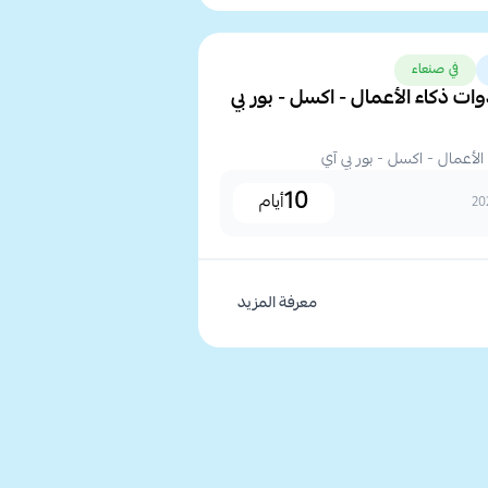
في صنعاء
ات ذكاء الأعمال - اكسل - بور بي
الأعمال - اكسل - بور بي آي
10
أيام
معرفة المزيد