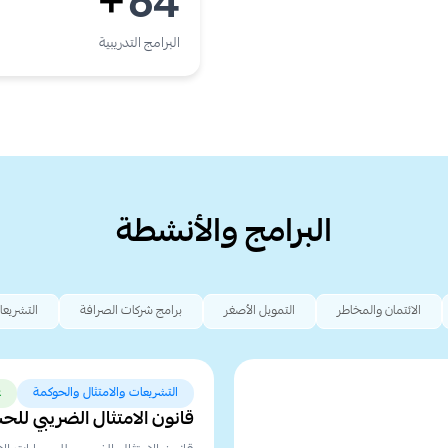
64
+
البرامج التدريبية
البرامج والأنشطة
الائتمان والمخاطر
التمويل الأصغر
برامج شركات الصرافة
التشريعا
التشريعات والامتثال والحوكمة
ع
قانون الامتثال الضريبي للحسابات 