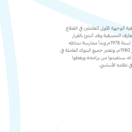
ة الوجهة الأولى للعاملين في القطاع
عارف المصرفية وقد أنشئ بالقرار
الجمهوري بالقانون رقم (27) لسنة 1978م وبدأ ممارسة نشاطه
وإقامة أولى دوراته في ديسمبر 1980م، وتعتبر جميع البنوك العاملة في
، يستفيدوا من برامجه ويغطوا
ي نظامه الأساسي.