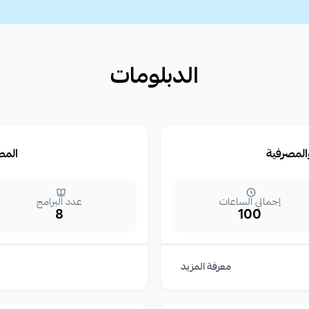
الدبلومات
والمصرفية
المص
إجمالي الساعات
عدد البرامج
8
100
معرفة المزيد