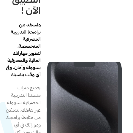
التطبيق
الآن !
واستفد من
برامجنا التدريبية
المصرفية
المتخصصة،
لتطوير مهاراتك
المالية والمصرفية
بسهولة وأمان، وفي
أي وقت يناسبك
جميع ميزات
منصتنا التدريبية
المصرفية بسهولة
عبر هاتفك، لتتمكن
من متابعة برامجك
ودوراتك في أي