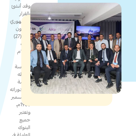
وقد أنشئ
بالقرار
الجمهوري
بالقانون
رقم (27)
لسنة
1978م
وبدأ
ممارسة
نشاطه
وإقامة
أولى دوراته
في ديسمبر
1980م،
وتعتبر
جميع
البنوك
العاملة في