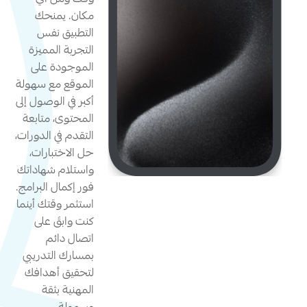
وقت ومن أي
مكان. يمنحك
التطبيق نفس
التجربة المميزة
الموجودة على
الموقع مع سهولة
أكبر في الوصول إلى
المحتوى، متابعة
التقدم في الدورات،
حل الاختبارات،
واستلام شهاداتك
فور إكمال البرامج.
استثمر وقتك أينما
كنت وابقَ على
اتصال دائم
بمسارك التدريبي
لتحقيق أهدافك
المهنية بثقة