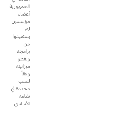
الجمهورية
أعضاء
مؤسسين
له،
يستفيدوا
من
برامجه
ويغطوا
ميزانيته
وفقاً
لنسب
محددة في
نظامه
الأساسي.