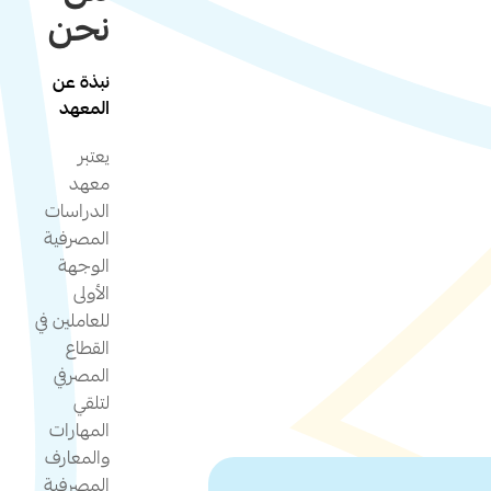
نحن
نبذة عن
المعهد
يعتبر
معهد
الدراسات
المصرفية
الوجهة
الأولى
للعاملين في
القطاع
المصرفي
لتلقي
المهارات
والمعارف
المصرفية