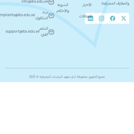
info@ibs.edu.ye
والمعارف المصرفية.
الأخبار
الشروط
والأحكام
بريد
complaints@ibs.edu.ye
المقالات
الشكاوى:
الدعم
support@ibs.edu.ye
الفني:
جميع الحقوق محفوظة لدى معهد الدراسات المصرفية © 2025