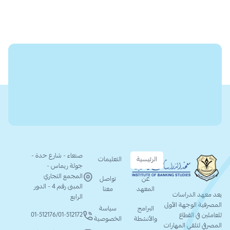
صنعاء - شارع حدة -
الرئيسية
التعليمات
جولة ريماس -
المجمع التجاري
عن
تواصل
المبنى رقم 4 - الدور
المعهد
معنا
يعد معهد الدراسات
الرابع
المصرفية الوجهة الأولى
البرامج
سياسة
01-512176
/
01-512172
للعاملين في القطاع
والأنشطة
الخصوصية
المصرفي لتلقي المهارات