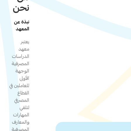
نحن
نبذة عن
المعهد
يعتبر
معهد
الدراسات
المصرفية
الوجهة
الأولى
للعاملين في
القطاع
المصرفي
لتلقي
المهارات
والمعارف
المصرفية