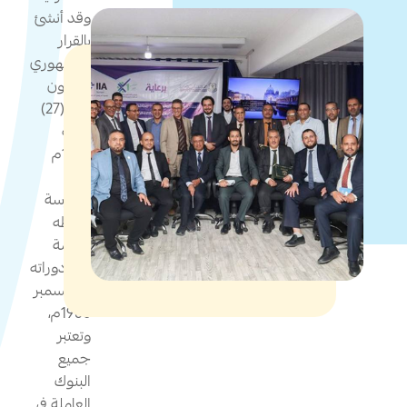
وقد أنشئ
بالقرار
الجمهوري
بالقانون
رقم (27)
لسنة
1978م
وبدأ
ممارسة
نشاطه
وإقامة
أولى دوراته
في ديسمبر
1980م،
وتعتبر
جميع
البنوك
العاملة في