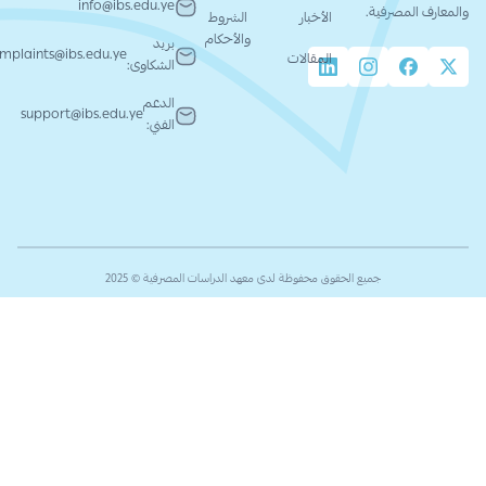
info@ibs.edu.ye
والمعارف المصرفية.
الأخبار
الشروط
والأحكام
بريد
complaints@ibs.edu.ye
المقالات
الشكاوى:
الدعم
support@ibs.edu.ye
الفني:
جميع الحقوق محفوظة لدى معهد الدراسات المصرفية © 2025