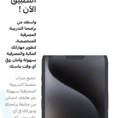
التطبيق
الآن !
واستفد من
برامجنا التدريبية
المصرفية
المتخصصة،
لتطوير مهاراتك
المالية والمصرفية
بسهولة وأمان، وفي
أي وقت يناسبك
جميع ميزات
منصتنا التدريبية
المصرفية بسهولة
عبر هاتفك، لتتمكن
من متابعة برامجك
ودوراتك في أي