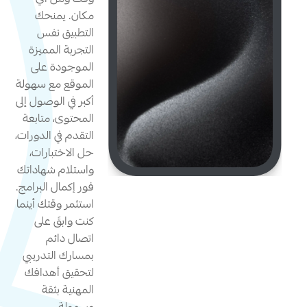
وقت ومن أي
مكان. يمنحك
التطبيق نفس
التجربة المميزة
الموجودة على
الموقع مع سهولة
أكبر في الوصول إلى
المحتوى، متابعة
التقدم في الدورات،
حل الاختبارات،
واستلام شهاداتك
فور إكمال البرامج.
استثمر وقتك أينما
كنت وابقَ على
اتصال دائم
بمسارك التدريبي
لتحقيق أهدافك
المهنية بثقة