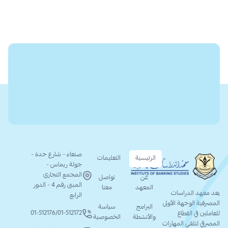
صنعاء - شارع حدة -
الرئيسية
التعليمات
جولة ريماس -
المجمع التجاري
عن
تواصل
المبنى رقم 4 - الدور
المعهد
معنا
يعد معهد الدراسات
الرابع
المصرفية الوجهة الأولى
البرامج
سياسة
01-512176
/
01-512172
للعاملين في القطاع
والأنشطة
الخصوصية
المصرفي لتلقي المهارات