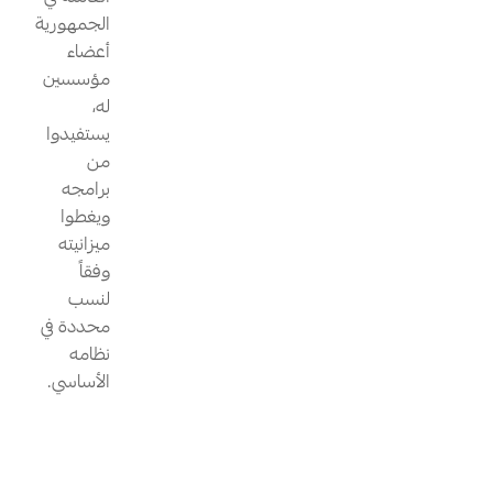
الجمهورية
أعضاء
مؤسسين
له،
يستفيدوا
من
برامجه
ويغطوا
ميزانيته
وفقاً
لنسب
محددة في
نظامه
الأساسي.