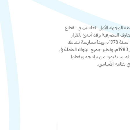
ة الوجهة الأولى للعاملين في القطاع
عارف المصرفية وقد أنشئ بالقرار
الجمهوري بالقانون رقم (27) لسنة 1978م وبدأ ممارسة نشاطه
وإقامة أولى دوراته في ديسمبر 1980م، وتعتبر جميع البنوك العاملة في
، يستفيدوا من برامجه ويغطوا
ي نظامه الأساسي.