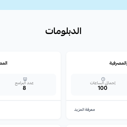
الدبلومات
والمصرفية
المص
إجمالي الساعات
عدد البرامج
8
100
معرفة المزيد