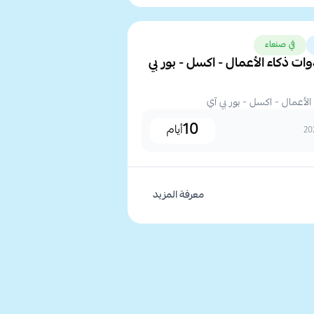
في صنعاء
ات ذكاء الأعمال - اكسل - بور بي
الأعمال - اكسل - بور بي آي
10
أيام
معرفة المزيد