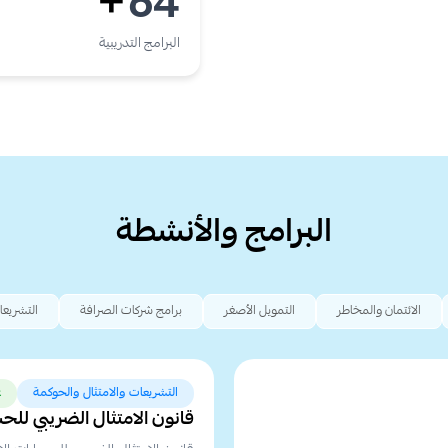
64
+
البرامج التدريبية
البرامج والأنشطة
الائتمان والمخاطر
التمويل الأصغر
برامج شركات الصرافة
التشريعا
التشريعات والامتثال والحوكمة
ع
قانون الامتثال الضريبي للحسابات 