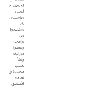
الجمهورية
أعضاء
مؤسسين
له،
يستفيدوا
من
برامجه
ويغطوا
ميزانيته
وفقاً
لنسب
محددة في
نظامه
الأساسي.