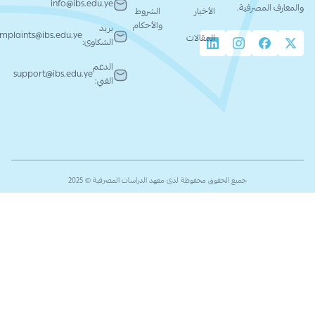
info@ibs.edu.ye
والمعارف المصرفية.
الأخبار
الشروط
والأحكام
بريد
complaints@ibs.edu.ye
المقالات
الشكاوى:
الدعم
support@ibs.edu.ye
الفني:
جميع الحقوق محفوظة لدى معهد الدراسات المصرفية © 2025