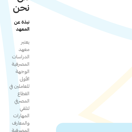
نحن
نبذة عن
المعهد
يعتبر
معهد
الدراسات
المصرفية
الوجهة
الأولى
للعاملين في
القطاع
المصرفي
لتلقي
المهارات
والمعارف
المصرفية