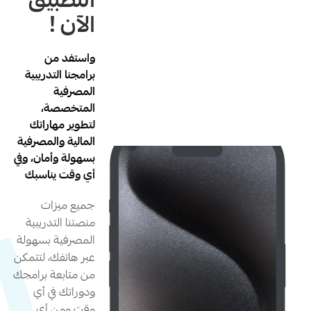
التطبيق
الآن !
واستفد من
برامجنا التدريبية
المصرفية
المتخصصة،
لتطوير مهاراتك
المالية والمصرفية
بسهولة وأمان، وفي
أي وقت يناسبك
جميع ميزات
منصتنا التدريبية
المصرفية بسهولة
عبر هاتفك، لتتمكن
من متابعة برامجك
ودوراتك في أي