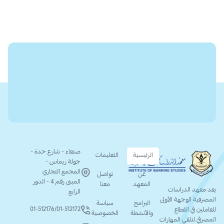
صنعاء - شارع حدة -
الرئيسية
التعليمات
جولة ريماس -
المجمع التجاري
عن
تواصل
المبنى رقم 4 - الدور
المعهد
معنا
يعد معهد الدراسات
الرابع
المصرفية الوجهة الأولى
البرامج
سياسة
01-512176
/
01-512172
للعاملين في القطاع
والأنشطة
الخصوصية
المصرفي لتلقي المهارات