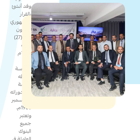
وقد أنشئ
بالقرار
الجمهوري
بالقانون
رقم (27)
لسنة
1978م
وبدأ
ممارسة
نشاطه
وإقامة
أولى دوراته
في ديسمبر
1980م،
وتعتبر
جميع
البنوك
العاملة في