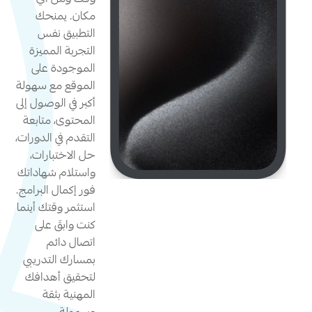
وقت ومن أي
مكان. يمنحك
التطبيق نفس
التجربة المميزة
الموجودة على
الموقع مع سهولة
أكبر في الوصول إلى
المحتوى، متابعة
التقدم في الدورات،
حل الاختبارات،
واستلام شهاداتك
فور إكمال البرامج.
استثمر وقتك أينما
كنت وابقَ على
اتصال دائم
بمسارك التدريبي
لتحقيق أهدافك
المهنية بثقة