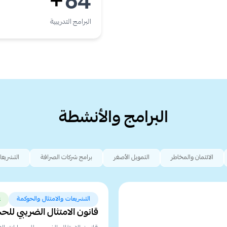
64
+
البرامج التدريبية
البرامج والأنشطة
الائتمان والمخاطر
التمويل الأصغر
برامج شركات الصرافة
التشريعا
التشريعات والامتثال والحوكمة
ع
قانون الامتثال الضريبي للحسابات 