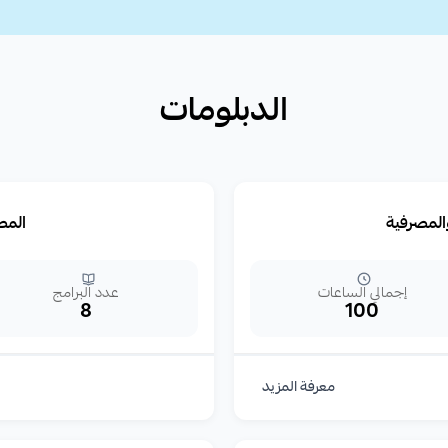
الدبلومات
والمصرفية
المص
إجمالي الساعات
عدد البرامج
8
100
معرفة المزيد