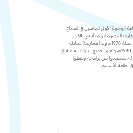
ة الوجهة الأولى للعاملين في القطاع
عارف المصرفية وقد أنشئ بالقرار
الجمهوري بالقانون رقم (27) لسنة 1978م وبدأ ممارسة نشاطه
وإقامة أولى دوراته في ديسمبر 1980م، وتعتبر جميع البنوك العاملة في
، يستفيدوا من برامجه ويغطوا
ي نظامه الأساسي.