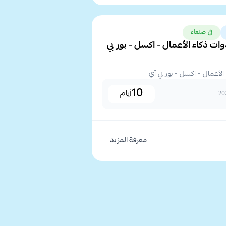
في صنعاء
ات ذكاء الأعمال - اكسل - بور بي
الأعمال - اكسل - بور بي آي
10
أيام
معرفة المزيد